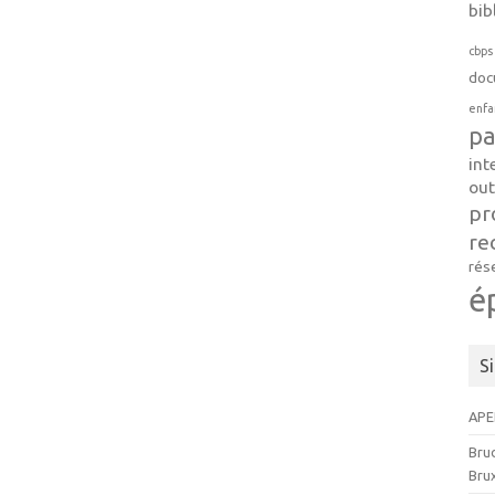
bib
cbps
doc
enfa
pa
int
out
pr
re
rés
é
S
APE
Brud
Brux