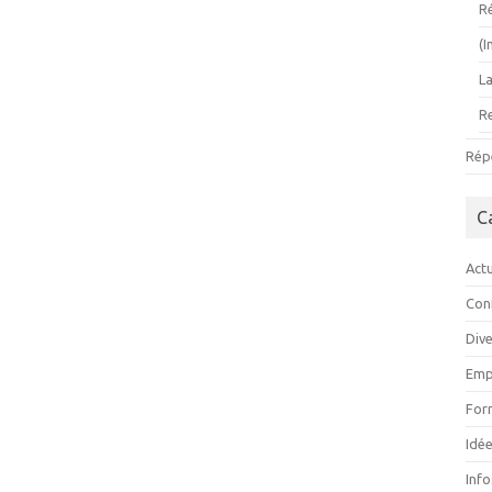
R
(
L
R
Rép
C
Actu
Con
Div
Emp
For
Idée
Inf