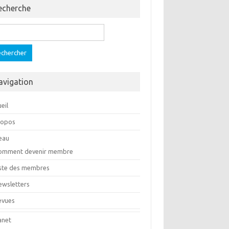
echerche
ercher :
avigation
eil
ropos
eau
omment devenir membre
iste des membres
ewsletters
evues
anet