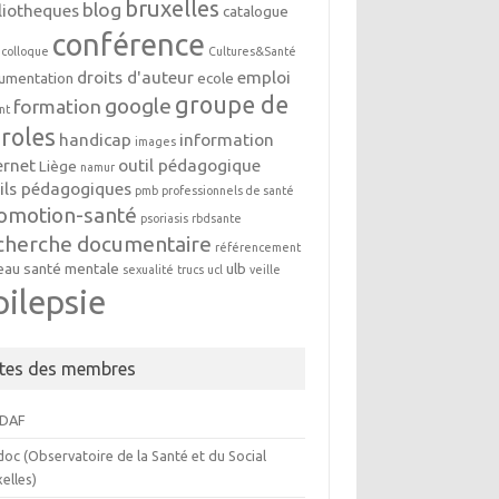
bruxelles
blog
liotheques
catalogue
conférence
colloque
Cultures&Santé
droits d'auteur
emploi
umentation
ecole
groupe de
google
formation
nt
roles
handicap
information
images
ernet
outil pédagogique
Liège
namur
ils pédagogiques
pmb
professionnels de santé
omotion-santé
psoriasis
rbdsante
cherche documentaire
référencement
eau
santé mentale
ulb
sexualité
trucs
ucl
veille
pilepsie
ites des membres
DAF
oc (Observatoire de la Santé et du Social
elles)