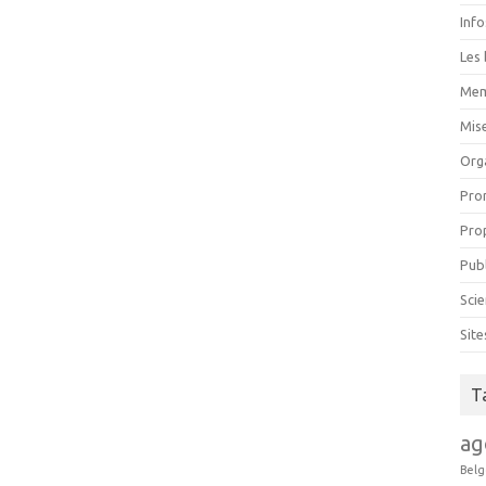
Inf
Les 
Mem
Mise
Org
Pro
Pro
Pub
Scie
Sit
T
ag
Belg