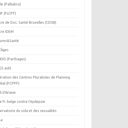
le (Palliabru)
IF (FLCPF)
tre de Doc. Santé Bruxelles (CDSB)
tre IDEM
tures&Santé
r'Âges
IDIS (Parthages)
ES asbl
ration des Centres Pluralistes de Planning
lial (FCPPF)
il d'Ariane
e fr. belge contre l'épilepsie
rvatoire du sida et des sexualités
Sa