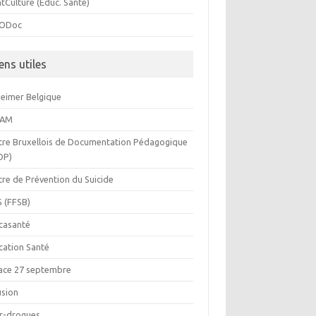
tCulture (Educ. Santé)
ODoc
ens utiles
heimer Belgique
BAM
tre Bruxellois de Documentation Pédagogique
DP)
tre de Prévention du Suicide
S (FFSB)
casanté
cation Santé
ace 27 septembre
usion
or-drogues