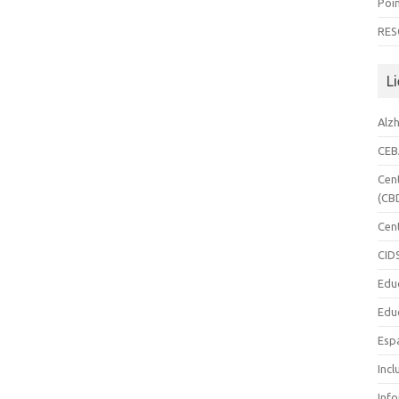
Poin
RES
Li
Alz
CE
Cen
(CB
Cen
CID
Edu
Edu
Esp
Incl
Inf