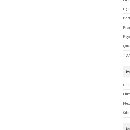
Ligu
Port
Pro
Psy
Que
TDA
M
Con
Flux
Flu
Sit
M