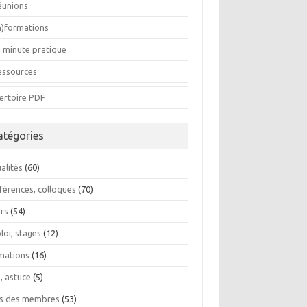
éunions
In)formations
a minute pratique
essources
ertoire PDF
atégories
alités
(60)
férences, colloques
(70)
ers
(54)
loi, stages
(12)
mations
(16)
, astuce
(5)
os des membres
(53)