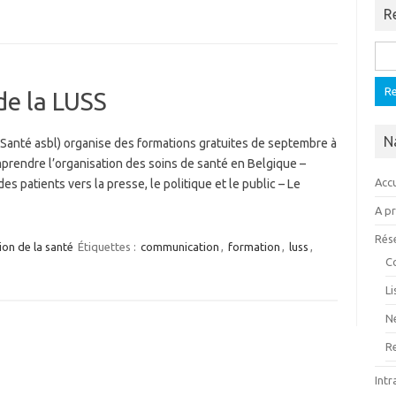
R
Rech
de la LUSS
N
Santé asbl) organise des formations gratuites de septembre à
prendre l’organisation des soins de santé en Belgique –
Accu
 patients vers la presse, le politique et le public – Le
A p
Rés
on de la santé
Étiquettes :
communication
,
formation
,
luss
,
C
L
N
R
Intr