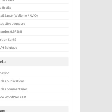
e Braille
ail Santé (Wallonie / AVIQ)
spective Jeunesse
cendoc (LBFSM)
stion Santé
/H Belgique
eta
nexion
 des publications
x des commentaires
e de WordPress-FR
enu