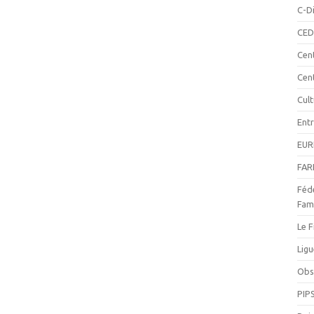
C-Di
CED
Cen
Cen
Cul
Ent
EUR
FAR
Fédé
Fami
Le F
Ligu
Obse
PIP