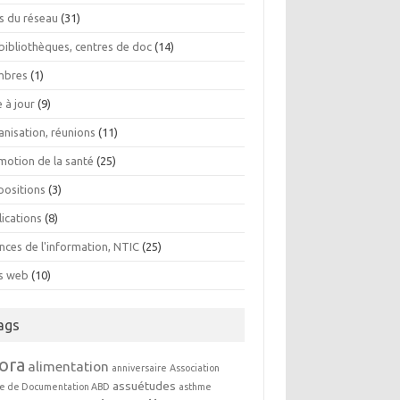
os du réseau
(31)
bibliothèques, centres de doc
(14)
bres
(1)
 à jour
(9)
anisation, réunions
(11)
motion de la santé
(25)
positions
(3)
lications
(8)
nces de l'information, NTIC
(25)
es web
(10)
ags
ora
alimentation
anniversaire
Association
assuétudes
e de Documentation ABD
asthme