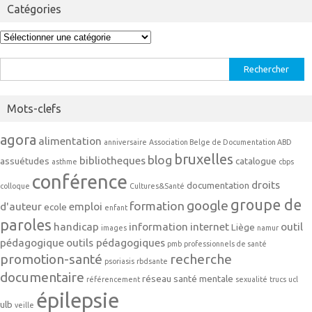
Catégories
Catégories
Rechercher :
Mots-clefs
agora
alimentation
anniversaire
Association Belge de Documentation ABD
bruxelles
blog
bibliotheques
assuétudes
catalogue
asthme
cbps
conférence
droits
documentation
colloque
Cultures&Santé
groupe de
google
formation
d'auteur
emploi
ecole
enfant
paroles
handicap
information
internet
outil
Liège
images
namur
pédagogique
outils pédagogiques
pmb
professionnels de santé
promotion-santé
recherche
psoriasis
rbdsante
documentaire
réseau
santé mentale
référencement
sexualité
trucs
ucl
épilepsie
ulb
veille