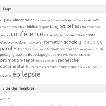
Tags
agora
alimentation
anniversaire
Association Belge de Documentation ABD
bruxelles
blog
bibliotheques
assuétudes
catalogue
asthme
cbps
conférence
droits
documentation
colloque
Cultures&Santé
groupe de
google
formation
d'auteur
emploi
ecole
enfant
paroles
handicap
information
internet
outil
Liège
images
namur
pédagogique
outils pédagogiques
pmb
professionnels de santé
promotion-santé
recherche
psoriasis
rbdsante
documentaire
réseau
santé mentale
référencement
sexualité
trucs
ucl
épilepsie
ulb
veille
Sites des membres
APEDAF