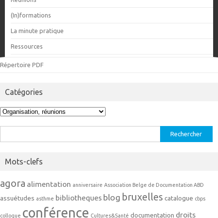
(In)formations
La minute pratique
Ressources
Répertoire PDF
Catégories
Catégories
Rechercher :
Mots-clefs
agora
alimentation
anniversaire
Association Belge de Documentation ABD
bruxelles
blog
bibliotheques
assuétudes
catalogue
asthme
cbps
conférence
droits
documentation
colloque
Cultures&Santé