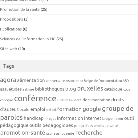
Promotion de la santé
(25)
Propositions
(3)
Publications
(8)
Sciences de l'information, NTIC
(25)
Sites web
(10)
Tags
agora
alimentation
anniversaire
Association Belge de Documentation ABD
bruxelles
blog
bibliotheques
assuétudes
catalogue
asthme
cbps
conférence
droits
documentation
colloque
Cultures&Santé
groupe de
google
formation
d'auteur
emploi
ecole
enfant
paroles
handicap
information
internet
outil
Liège
images
namur
pédagogique
outils pédagogiques
pmb
professionnels de santé
promotion-santé
recherche
psoriasis
rbdsante