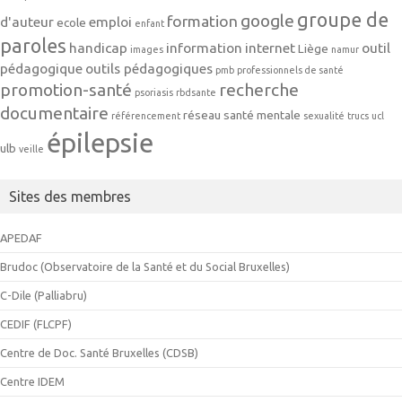
groupe de
google
formation
d'auteur
emploi
ecole
enfant
paroles
handicap
information
internet
outil
Liège
images
namur
pédagogique
outils pédagogiques
pmb
professionnels de santé
promotion-santé
recherche
psoriasis
rbdsante
documentaire
réseau
santé mentale
référencement
sexualité
trucs
ucl
épilepsie
ulb
veille
Sites des membres
APEDAF
Brudoc (Observatoire de la Santé et du Social Bruxelles)
C-Dile (Palliabru)
CEDIF (FLCPF)
Centre de Doc. Santé Bruxelles (CDSB)
Centre IDEM