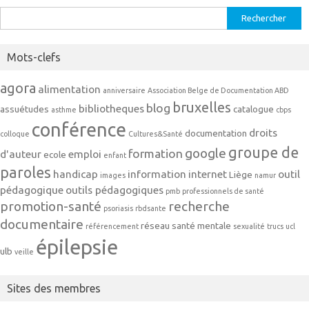
Rechercher :
Mots-clefs
agora
alimentation
anniversaire
Association Belge de Documentation ABD
bruxelles
blog
bibliotheques
assuétudes
catalogue
asthme
cbps
conférence
droits
documentation
colloque
Cultures&Santé
groupe de
google
formation
d'auteur
emploi
ecole
enfant
paroles
handicap
information
internet
outil
Liège
images
namur
pédagogique
outils pédagogiques
pmb
professionnels de santé
promotion-santé
recherche
psoriasis
rbdsante
documentaire
réseau
santé mentale
référencement
sexualité
trucs
ucl
épilepsie
ulb
veille
Sites des membres