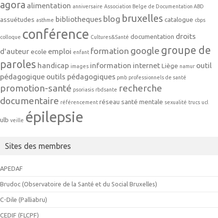
agora
alimentation
anniversaire
Association Belge de Documentation ABD
bruxelles
blog
bibliotheques
assuétudes
catalogue
asthme
cbps
conférence
droits
documentation
colloque
Cultures&Santé
groupe de
google
formation
d'auteur
emploi
ecole
enfant
paroles
handicap
information
internet
outil
Liège
images
namur
pédagogique
outils pédagogiques
pmb
professionnels de santé
promotion-santé
recherche
psoriasis
rbdsante
documentaire
réseau
santé mentale
référencement
sexualité
trucs
ucl
épilepsie
ulb
veille
Sites des membres
APEDAF
Brudoc (Observatoire de la Santé et du Social Bruxelles)
C-Dile (Palliabru)
CEDIF (FLCPF)