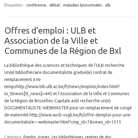
Étiquettes :
conférence
,
débat
,
maladies lysosomales
,
ulb
Offres d’emploi : ULB et
Association de la Ville et
Communes de la Région de Bxl
La bibliothèque des sciences et techniques de l’ULB recherche
Un(e) bibliothécaire documentaliste gradué(e) contrat de
remplacement à mi-
tempshttp://www.bib.ulb.ac.be/fr/news/emplois/index.html?
tx_ttnews[tt_news]=445 et l’Association de la Ville et Communes
de la Région de Bruxelles-Capitale asbl recherche un(e)
DOCUMENTALISTE-WEBMASTER pour un remplacement de congé
de maternité http://www.avcb-vsgb.be/fr/offre-demploi-pour-une-
documentaliste—webmaster.html?cmp_id=7&news_id=1315
Category:
Emploi, stages
Les bibliothèques, centres de doc