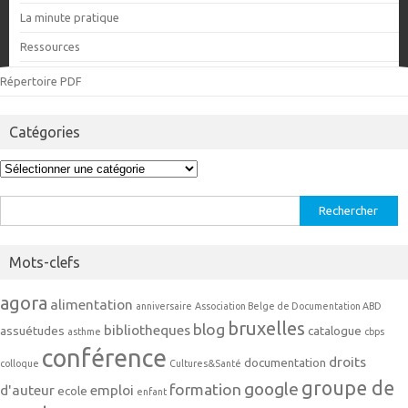
La minute pratique
Ressources
Répertoire PDF
Catégories
Catégories
Rechercher :
Mots-clefs
agora
alimentation
anniversaire
Association Belge de Documentation ABD
bruxelles
blog
bibliotheques
assuétudes
catalogue
asthme
cbps
conférence
droits
documentation
colloque
Cultures&Santé
groupe de
google
formation
d'auteur
emploi
ecole
enfant