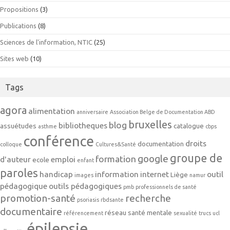
Propositions
(3)
Publications
(8)
Sciences de l'information, NTIC
(25)
Sites web
(10)
Tags
agora
alimentation
anniversaire
Association Belge de Documentation ABD
bruxelles
blog
bibliotheques
assuétudes
catalogue
asthme
cbps
conférence
droits
documentation
colloque
Cultures&Santé
groupe de
google
formation
d'auteur
emploi
ecole
enfant
paroles
handicap
information
internet
outil
Liège
images
namur
pédagogique
outils pédagogiques
pmb
professionnels de santé
promotion-santé
recherche
psoriasis
rbdsante
documentaire
réseau
santé mentale
référencement
sexualité
trucs
ucl
épilepsie