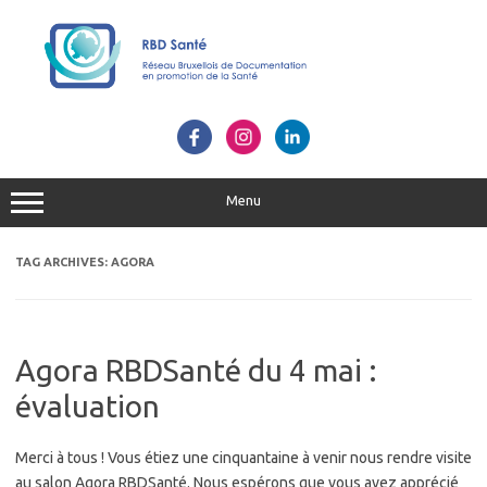
Skip
to
content
Menu
TAG ARCHIVES:
AGORA
Agora RBDSanté du 4 mai :
évaluation
Merci à tous ! Vous étiez une cinquantaine à venir nous rendre visite
au salon Agora RBDSanté. Nous espérons que vous avez apprécié