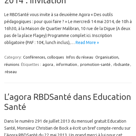
2014 : invitation
Le RBDSanté vous invite à sa deuxième Agora « Des outils
pédagogiques : pour quoi faire ? » Le mercredi 14 mai 2014, de 10h à
16h30, à la Maison de Quartier Malibran, 10 rue de la Digue (A deux
pas de la place Flagey) Programme complet ici. Inscription
obligatoire (PAF : 10€, lunch inclus),…
Read More »
Category:
Conférences, colloques
Infos du réseau
Organisation,
réunions
Étiquettes :
agora
,
information
,
promotion-santé
,
rbdsante
,
réseau
L’agora RBDSanté dans Education
Santé
Dans le numéro 291 de juillet 2013 du mensuel gratuit Education
Santé, Monsieur Christian de Bock a écrit un bref compte-rendu sur
l’Agora RBDSanté du 22 mai 2013. Un grand merci à lui pour cet