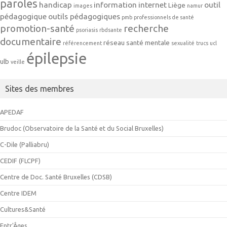
paroles
handicap
information
internet
outil
Liège
images
namur
pédagogique
outils pédagogiques
pmb
professionnels de santé
promotion-santé
recherche
psoriasis
rbdsante
documentaire
réseau
santé mentale
référencement
sexualité
trucs
ucl
épilepsie
ulb
veille
Sites des membres
APEDAF
Brudoc (Observatoire de la Santé et du Social Bruxelles)
C-Dile (Palliabru)
CEDIF (FLCPF)
Centre de Doc. Santé Bruxelles (CDSB)
Centre IDEM
Cultures&Santé
Entr'Âges