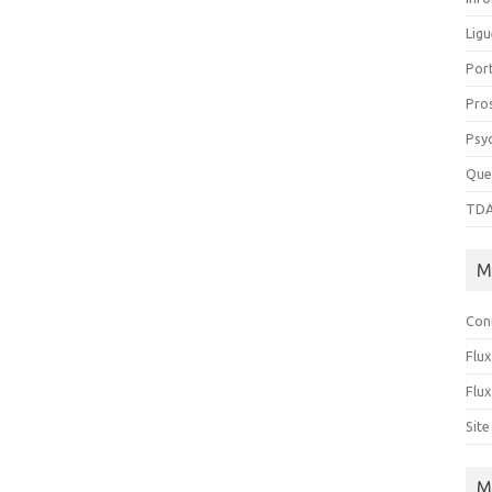
Ligu
Port
Pro
Psy
Que
TDA
M
Con
Flux
Flu
Sit
M