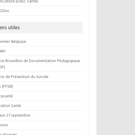
tCulture (Educ. Santé)
ODoc
ens utiles
heimer Belgique
BAM
tre Bruxellois de Documentation Pédagogique
DP)
tre de Prévention du Suicide
S (FFSB)
casanté
cation Santé
ace 27 septembre
usion
or-drogues