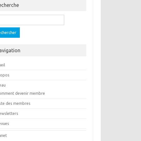
echerche
ercher :
avigation
eil
ropos
eau
omment devenir membre
iste des membres
ewsletters
evues
anet