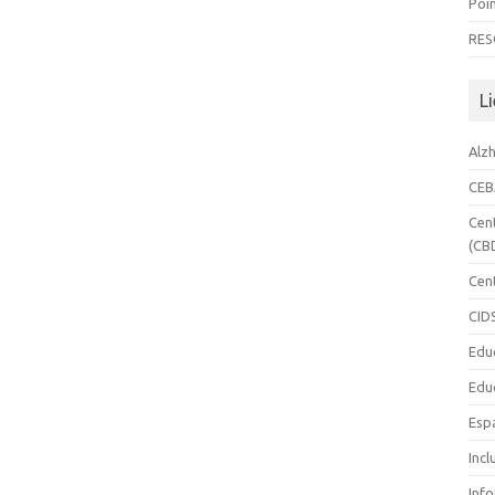
Poin
RES
Li
Alz
CE
Cen
(CB
Cen
CID
Edu
Edu
Esp
Incl
Inf