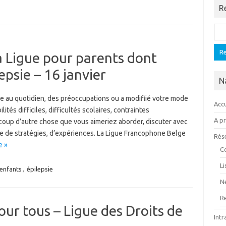
R
Rech
a Ligue pour parents dont
epsie – 16 janvier
N
re au quotidien, des préoccupations ou a modifiié votre mode
Accu
lités difficiles, difficultés scolaires, contraintes
A p
ucoup d’autre chose que vous aimeriez aborder, discuter avec
 de stratégies, d’expériences. La Ligue Francophone Belge
Rés
e »
C
L
enfants
,
épilepsie
N
R
our tous – Ligue des Droits de
Intr