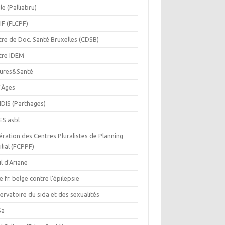
le (Palliabru)
IF (FLCPF)
tre de Doc. Santé Bruxelles (CDSB)
tre IDEM
tures&Santé
r'Âges
IDIS (Parthages)
ES asbl
ration des Centres Pluralistes de Planning
lial (FCPPF)
il d'Ariane
e fr. belge contre l'épilepsie
rvatoire du sida et des sexualités
Sa