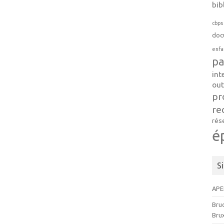
bib
cbps
doc
enfa
pa
int
out
pr
re
rés
é
S
APE
Brud
Brux