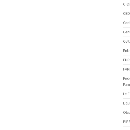
C-Di
CED
Cen
Cen
Cul
Ent
EUR
FAR
Fédé
Fami
Le F
Ligu
Obse
PIP