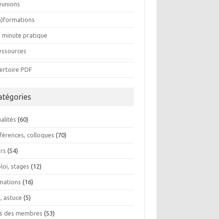
éunions
In)formations
a minute pratique
essources
ertoire PDF
atégories
alités
(60)
férences, colloques
(70)
ers
(54)
loi, stages
(12)
mations
(16)
, astuce
(5)
os des membres
(53)