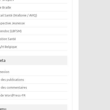
e Braille
ail Santé (Wallonie / AVIQ)
spective Jeunesse
cendoc (LBFSM)
stion Santé
/H Belgique
eta
nexion
 des publications
x des commentaires
e de WordPress-FR
enu