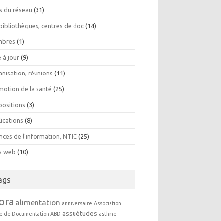
os du réseau
(31)
bibliothèques, centres de doc
(14)
bres
(1)
 à jour
(9)
anisation, réunions
(11)
motion de la santé
(25)
positions
(3)
lications
(8)
nces de l'information, NTIC
(25)
es web
(10)
ags
ora
alimentation
anniversaire
Association
assuétudes
e de Documentation ABD
asthme