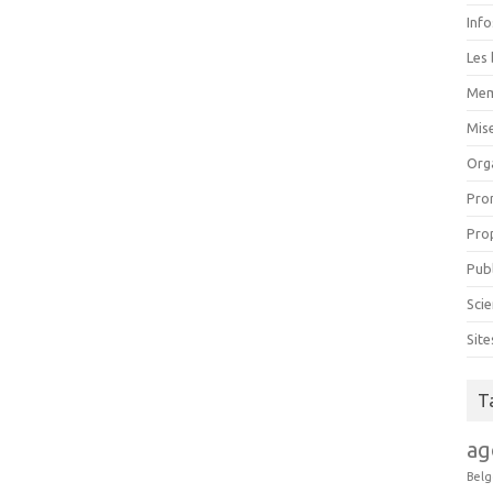
Inf
Les 
Mem
Mise
Org
Pro
Pro
Pub
Scie
Sit
T
ag
Belg