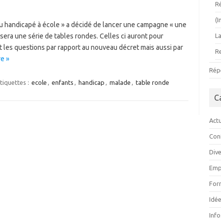
R
(
ou handicapé à école » a décidé de lancer une campagne « une
isera une série de tables rondes. Celles ci auront pour
L
et les questions par rapport au nouveau décret mais aussi par
R
e »
Rép
tiquettes :
ecole
,
enfants
,
handicap
,
malade
,
table ronde
C
Actu
Con
Div
Emp
For
Idée
Inf