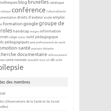
bruxelles
blog
liotheques
catalogue
conférence
colloque
Cultures&Santé
droits d'auteur
emploi
umentation
ecole
groupe de
google
formation
nt
roles
handicap
information
images
ernet
outil pédagogique
Liège
namur
ils pédagogiques
pmb
professionnels de santé
omotion-santé
psoriasis
rbdsante
cherche documentaire
référencement
eau
santé mentale
ulb
sexualité
trucs
ucl
veille
pilepsie
ites des membres
DAF
oc (Observatoire de la Santé et du Social
elles)