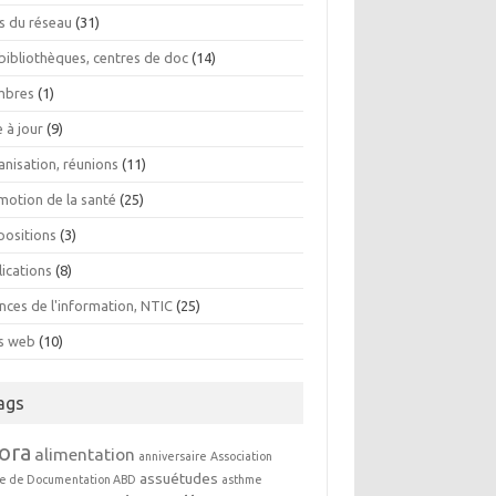
os du réseau
(31)
bibliothèques, centres de doc
(14)
bres
(1)
 à jour
(9)
anisation, réunions
(11)
motion de la santé
(25)
positions
(3)
lications
(8)
nces de l'information, NTIC
(25)
es web
(10)
ags
ora
alimentation
anniversaire
Association
assuétudes
e de Documentation ABD
asthme