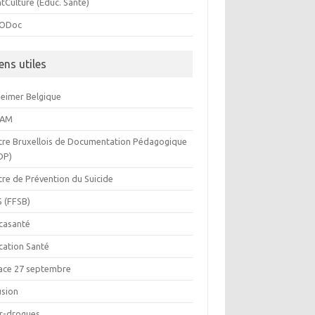
tCulture (Educ. Santé)
ODoc
ens utiles
heimer Belgique
BAM
tre Bruxellois de Documentation Pédagogique
DP)
tre de Prévention du Suicide
S (FFSB)
casanté
cation Santé
ace 27 septembre
usion
or-drogues