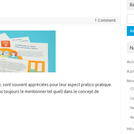
R
Rech
1 Comment
N
Accu
A p
Rés
, sont souvent appréciées pour leur aspect pratico-pratique.
C
ns toujours le mentionner tel quel) dans le concept de
L
N
R
Intr