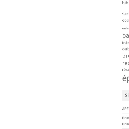
bib
cbps
doc
enfa
pa
int
out
pr
re
rés
é
S
APE
Brud
Brux