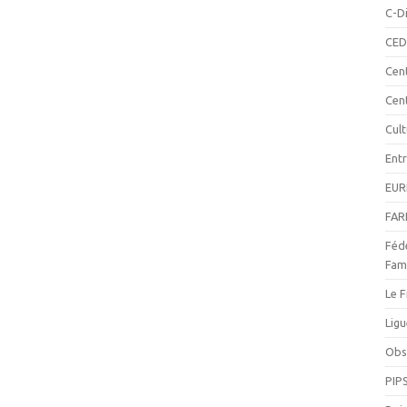
C-Di
CED
Cen
Cen
Cul
Ent
EUR
FAR
Fédé
Fami
Le F
Ligu
Obse
PIP