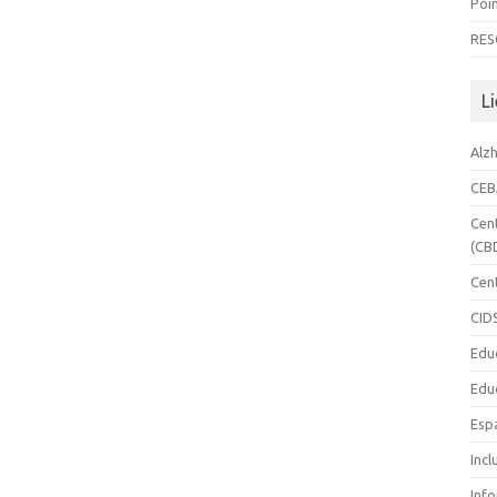
Poin
RES
Li
Alz
CE
Cen
(CB
Cen
CID
Edu
Edu
Esp
Incl
Inf