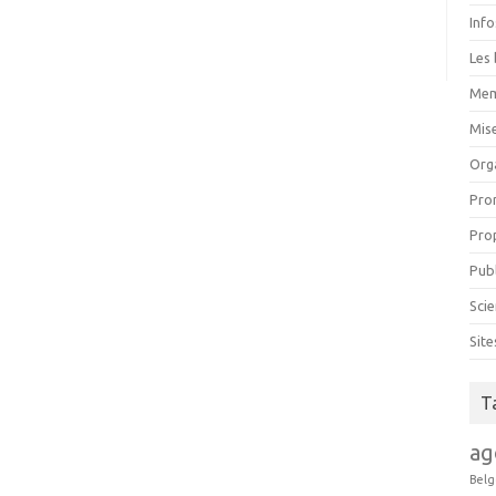
Inf
Les 
Mem
Mise
Org
Pro
Pro
Pub
Scie
Sit
T
ag
Belg