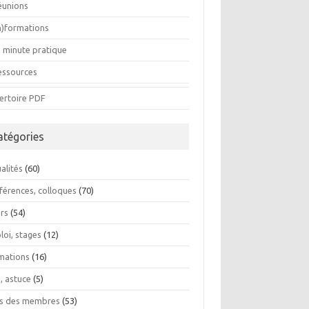
éunions
In)formations
a minute pratique
essources
ertoire PDF
atégories
alités
(60)
férences, colloques
(70)
ers
(54)
loi, stages
(12)
mations
(16)
, astuce
(5)
os des membres
(53)