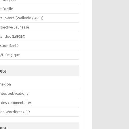
e Braille
ail Santé (Wallonie / AVIQ)
spective Jeunesse
cendoc (LBFSM)
stion Santé
/H Belgique
eta
nexion
 des publications
x des commentaires
e de WordPress-FR
enu