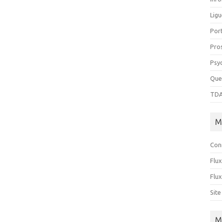
Ligu
Port
Pro
Psy
Que
TDA
M
Con
Flux
Flu
Sit
M