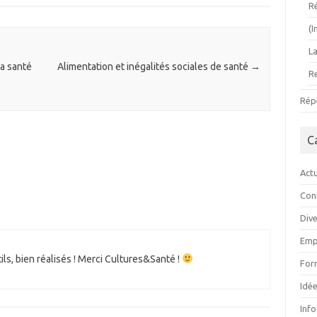
R
(
L
la santé
Alimentation et inégalités sociales de santé
→
R
Rép
C
Actu
Con
Div
Emp
ls, bien réalisés ! Merci Cultures&Santé !
For
Idée
Inf