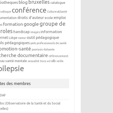
bruxelles
blog
liotheques
catalogue
conférence
colloque
Cultures&Santé
droits d'auteur
emploi
umentation
ecole
groupe de
google
formation
nt
roles
handicap
information
images
ernet
outil pédagogique
Liège
namur
ils pédagogiques
pmb
professionnels de santé
omotion-santé
psoriasis
rbdsante
cherche documentaire
référencement
eau
santé mentale
ulb
sexualité
trucs
ucl
veille
pilepsie
ites des membres
DAF
oc (Observatoire de la Santé et du Social
elles)