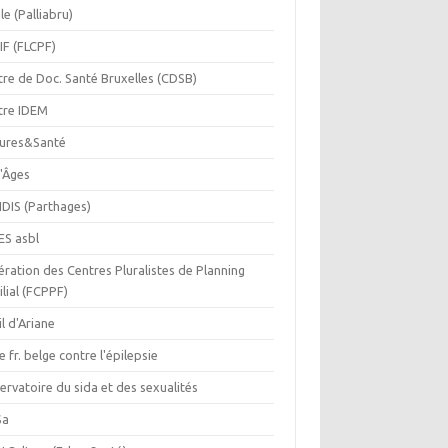
le (Palliabru)
IF (FLCPF)
tre de Doc. Santé Bruxelles (CDSB)
tre IDEM
tures&Santé
r'Âges
IDIS (Parthages)
ES asbl
ration des Centres Pluralistes de Planning
lial (FCPPF)
il d'Ariane
e fr. belge contre l'épilepsie
rvatoire du sida et des sexualités
Sa