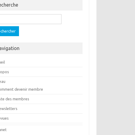
echerche
ercher :
avigation
eil
ropos
eau
omment devenir membre
iste des membres
ewsletters
evues
anet