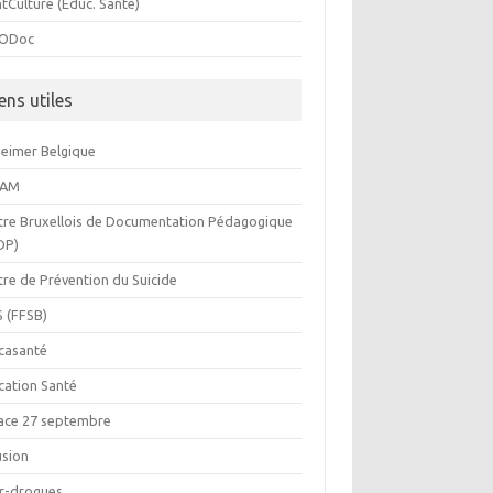
tCulture (Educ. Santé)
ODoc
ens utiles
heimer Belgique
BAM
tre Bruxellois de Documentation Pédagogique
DP)
tre de Prévention du Suicide
S (FFSB)
casanté
cation Santé
ace 27 septembre
usion
or-drogues