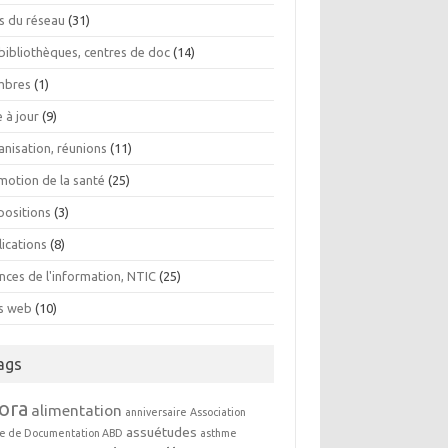
os du réseau
(31)
bibliothèques, centres de doc
(14)
bres
(1)
 à jour
(9)
anisation, réunions
(11)
motion de la santé
(25)
positions
(3)
lications
(8)
nces de l'information, NTIC
(25)
es web
(10)
ags
ora
alimentation
anniversaire
Association
assuétudes
e de Documentation ABD
asthme