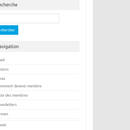
echerche
ercher :
avigation
eil
ropos
eau
omment devenir membre
iste des membres
ewsletters
evues
anet