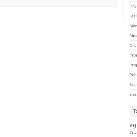
Inf
Les 
Mem
Mise
Org
Pro
Pro
Pub
Scie
Sit
T
ag
Belg