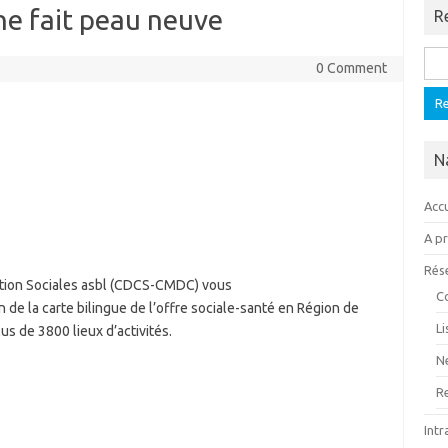
gne fait peau neuve
R
Rech
0 Comment
N
Accu
A p
Rés
tion Sociales asbl (CDCS-CMDC) vous
C
on de la carte bilingue de l’offre sociale-santé en Région de
L
us de 3800 lieux d’activités.
N
R
Intr