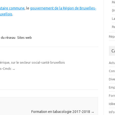
R
taire commune
, le
gouvernement de la Région de Bruxelles-
(
uxellois
.
L
R
Rép
s du réseau
Sites web
C
ique, sur le secteur social-santé bruxellois
Actu
dcs-Cmdc
→
Con
Div
Emp
For
Idée
Formation en tabacologie 2017-2018
→
Inf