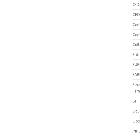
C-Di
CED
Cen
Cen
Cul
Ent
EUR
FAR
Fédé
Fami
Le F
Ligu
Obse
PIP