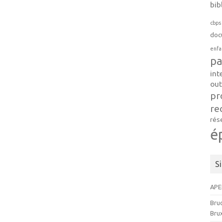
bib
cbps
doc
enfa
pa
int
out
pr
re
rés
é
S
APE
Brud
Brux