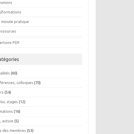
éunions
In)formations
a minute pratique
essources
ertoire PDF
atégories
alités
(60)
férences, colloques
(70)
ers
(54)
loi, stages
(12)
mations
(16)
, astuce
(5)
os des membres
(53)