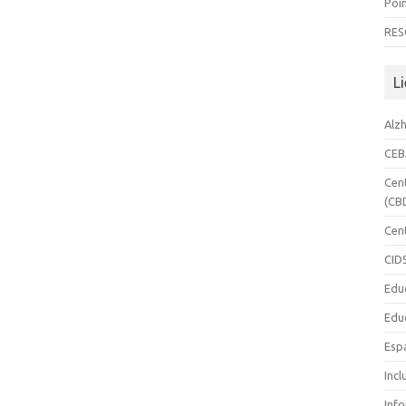
Poin
RES
Li
Alz
CE
Cen
(CB
Cen
CID
Edu
Edu
Esp
Incl
Inf