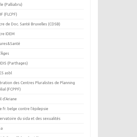
le (Palliabru)
IF (FLCPF)
tre de Doc. Santé Bruxelles (CDSB)
tre IDEM
tures&Santé
r'Âges
IDIS (Parthages)
ES asbl
ration des Centres Pluralistes de Planning
lial (FCPPF)
il d'Ariane
e fr. belge contre l'épilepsie
rvatoire du sida et des sexualités
Sa