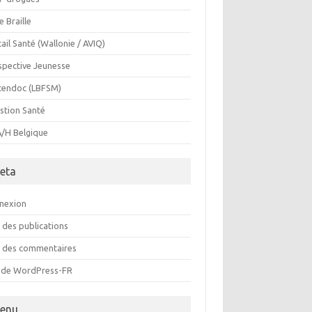
e Braille
ail Santé (Wallonie / AVIQ)
spective Jeunesse
cendoc (LBFSM)
stion Santé
/H Belgique
eta
nexion
 des publications
x des commentaires
e de WordPress-FR
enu