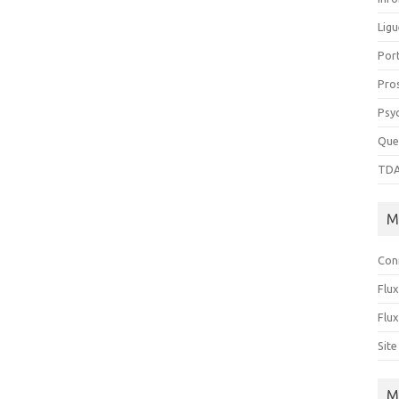
Ligu
Port
Pro
Psy
Que
TDA
M
Con
Flux
Flu
Sit
M