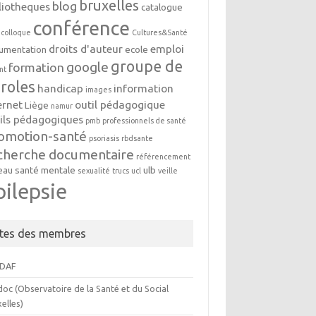
bruxelles
blog
liotheques
catalogue
conférence
colloque
Cultures&Santé
droits d'auteur
emploi
umentation
ecole
groupe de
google
formation
nt
roles
handicap
information
images
ernet
outil pédagogique
Liège
namur
ils pédagogiques
pmb
professionnels de santé
omotion-santé
psoriasis
rbdsante
cherche documentaire
référencement
eau
santé mentale
ulb
sexualité
trucs
ucl
veille
pilepsie
ites des membres
DAF
oc (Observatoire de la Santé et du Social
elles)