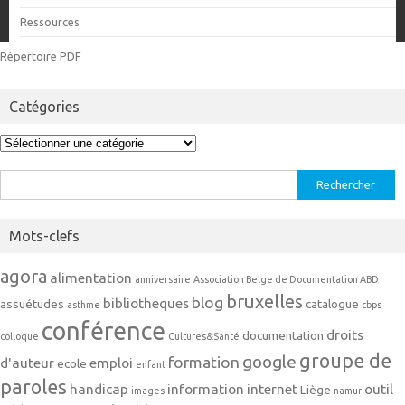
Ressources
Répertoire PDF
Catégories
Catégories
Rechercher :
Mots-clefs
agora
alimentation
anniversaire
Association Belge de Documentation ABD
bruxelles
blog
bibliotheques
assuétudes
catalogue
asthme
cbps
conférence
droits
documentation
colloque
Cultures&Santé
groupe de
google
formation
d'auteur
emploi
ecole
enfant
paroles
handicap
information
internet
outil
Liège
images
namur