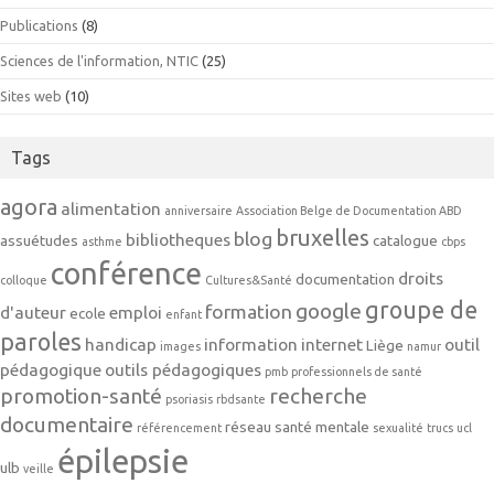
Publications
(8)
Sciences de l'information, NTIC
(25)
Sites web
(10)
Tags
agora
alimentation
anniversaire
Association Belge de Documentation ABD
bruxelles
blog
bibliotheques
assuétudes
catalogue
asthme
cbps
conférence
droits
documentation
colloque
Cultures&Santé
groupe de
google
formation
d'auteur
emploi
ecole
enfant
paroles
handicap
information
internet
outil
Liège
images
namur
pédagogique
outils pédagogiques
pmb
professionnels de santé
promotion-santé
recherche
psoriasis
rbdsante
documentaire
réseau
santé mentale
référencement
sexualité
trucs
ucl
épilepsie
ulb
veille