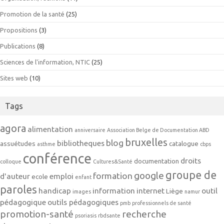
Promotion de la santé
(25)
Propositions
(3)
Publications
(8)
Sciences de l'information, NTIC
(25)
Sites web
(10)
Tags
agora
alimentation
anniversaire
Association Belge de Documentation ABD
bruxelles
blog
bibliotheques
assuétudes
catalogue
asthme
cbps
conférence
droits
documentation
colloque
Cultures&Santé
groupe de
google
formation
d'auteur
emploi
ecole
enfant
paroles
handicap
information
internet
outil
Liège
images
namur
pédagogique
outils pédagogiques
pmb
professionnels de santé
promotion-santé
recherche
psoriasis
rbdsante