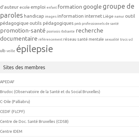
groupe de
google
formation
d'auteur
emploi
ecole
enfant
paroles
handicap
information
internet
outil
Liège
images
namur
pédagogique
outils pédagogiques
pmb
professionnels de santé
promotion-santé
recherche
psoriasis
rbdsante
documentaire
réseau
santé mentale
référencement
sexualité
trucs
ucl
épilepsie
ulb
veille
Sites des membres
APEDAF
Brudoc (Observatoire de la Santé et du Social Bruxelles)
C-Dile (Palliabru)
CEDIF (FLCPF)
Centre de Doc. Santé Bruxelles (CDSB)
Centre IDEM