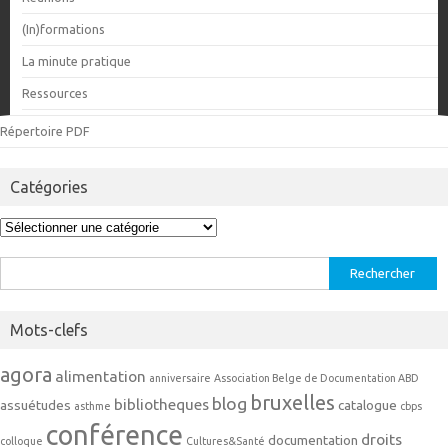
(In)formations
La minute pratique
Ressources
Répertoire PDF
Catégories
Catégories
Rechercher :
Mots-clefs
agora
alimentation
anniversaire
Association Belge de Documentation ABD
bruxelles
blog
bibliotheques
assuétudes
catalogue
asthme
cbps
conférence
droits
documentation
colloque
Cultures&Santé