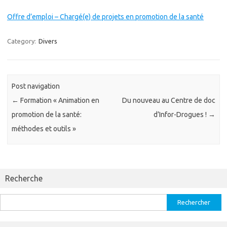
Offre d’emploi – Chargé(e) de projets en promotion de la santé
Category:
Divers
Post navigation
←
Formation « Animation en
Du nouveau au Centre de doc
promotion de la santé:
d’Infor-Drogues !
→
méthodes et outils »
Recherche
Rechercher :