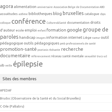
agora
alimentation
anniversaire
Association Belge de Documentation ABD
bruxelles
blog
bibliotheques
assuétudes
catalogue
asthme
cbps
conférence
droits
documentation
colloque
Cultures&Santé
groupe de
google
formation
d'auteur
emploi
ecole
enfant
paroles
handicap
information
internet
outil
Liège
images
namur
pédagogique
outils pédagogiques
pmb
professionnels de santé
promotion-santé
recherche
psoriasis
rbdsante
documentaire
réseau
santé mentale
référencement
sexualité
trucs
ucl
épilepsie
ulb
veille
Sites des membres
APEDAF
Brudoc (Observatoire de la Santé et du Social Bruxelles)
C-Dile (Palliabru)