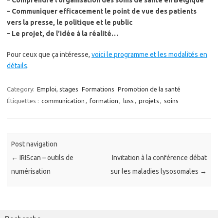
– Comprendre l’organisation des soins de santé en Belgique
– Communiquer efficacement le point de vue des patients
vers la presse, le politique et le public
– Le projet, de l’idée à la réalité…
Pour ceux que ça intéresse,
voici le programme et les modalités en
détails
.
Category:
Emploi, stages
Formations
Promotion de la santé
Étiquettes :
communication
,
formation
,
luss
,
projets
,
soins
Post navigation
←
IRIScan – outils de
Invitation à la conférence débat
numérisation
sur les maladies lysosomales
→