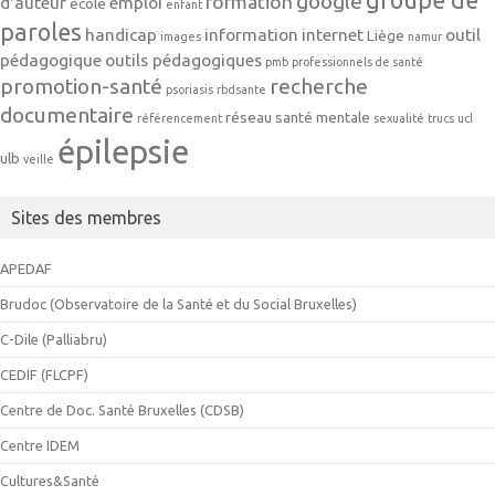
google
formation
d'auteur
emploi
ecole
enfant
paroles
handicap
information
internet
outil
Liège
images
namur
pédagogique
outils pédagogiques
pmb
professionnels de santé
promotion-santé
recherche
psoriasis
rbdsante
documentaire
réseau
santé mentale
référencement
sexualité
trucs
ucl
épilepsie
ulb
veille
Sites des membres
APEDAF
Brudoc (Observatoire de la Santé et du Social Bruxelles)
C-Dile (Palliabru)
CEDIF (FLCPF)
Centre de Doc. Santé Bruxelles (CDSB)
Centre IDEM
Cultures&Santé