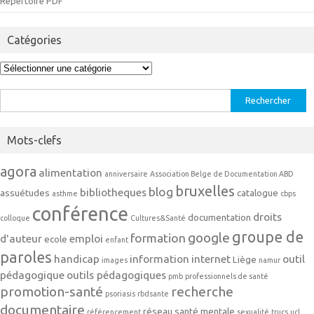
Répertoire PDF
Catégories
Catégories
Rechercher :
Mots-clefs
agora
alimentation
anniversaire
Association Belge de Documentation ABD
bruxelles
blog
bibliotheques
assuétudes
catalogue
asthme
cbps
conférence
droits
documentation
colloque
Cultures&Santé
groupe de
google
formation
d'auteur
emploi
ecole
enfant
paroles
handicap
information
internet
outil
Liège
images
namur
pédagogique
outils pédagogiques
pmb
professionnels de santé
promotion-santé
recherche
psoriasis
rbdsante
documentaire
réseau
santé mentale
référencement
sexualité
trucs
ucl