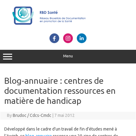
Skip
to
content
Menu
Blog-annuaire : centres de
documentation ressources en
matière de handicap
By
Brudoc / Cdcs-Cmdc
|
7 mai 2012
Développé dans le cadre d’un travail de fin d’études mené à