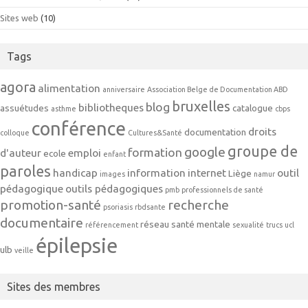
Sites web
(10)
Tags
agora
alimentation
anniversaire
Association Belge de Documentation ABD
bruxelles
blog
bibliotheques
assuétudes
catalogue
asthme
cbps
conférence
droits
documentation
colloque
Cultures&Santé
groupe de
google
formation
d'auteur
emploi
ecole
enfant
paroles
handicap
information
internet
outil
Liège
images
namur
pédagogique
outils pédagogiques
pmb
professionnels de santé
promotion-santé
recherche
psoriasis
rbdsante
documentaire
réseau
santé mentale
référencement
sexualité
trucs
ucl
épilepsie
ulb
veille
Sites des membres