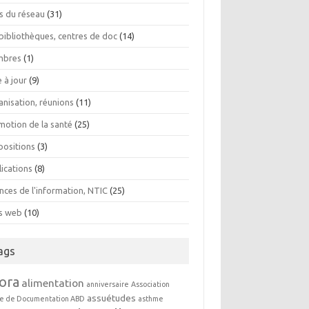
os du réseau
(31)
bibliothèques, centres de doc
(14)
bres
(1)
 à jour
(9)
anisation, réunions
(11)
motion de la santé
(25)
positions
(3)
lications
(8)
nces de l'information, NTIC
(25)
es web
(10)
ags
ora
alimentation
anniversaire
Association
assuétudes
e de Documentation ABD
asthme