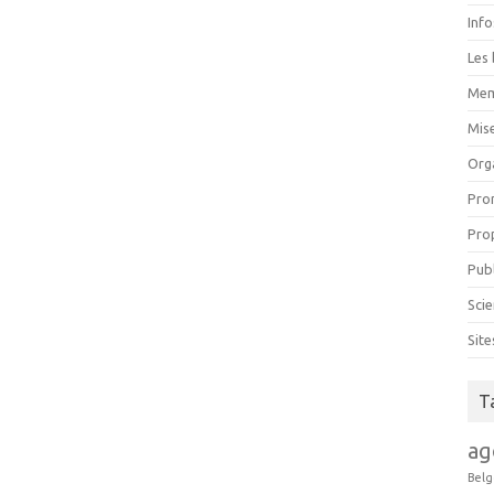
Inf
Les 
Mem
Mise
Org
Pro
Pro
Pub
Scie
Sit
T
ag
Belg