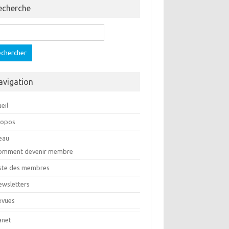
echerche
ercher :
avigation
eil
ropos
eau
omment devenir membre
iste des membres
ewsletters
evues
anet