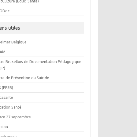
tCulture (Educ. Santé)
ODoc
ens utiles
heimer Belgique
BAM
tre Bruxellois de Documentation Pédagogique
DP)
tre de Prévention du Suicide
S (FFSB)
casanté
cation Santé
ace 27 septembre
usion
or-drogues