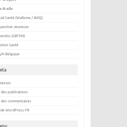
e Braille
ail Santé (Wallonie / AVIQ)
spective Jeunesse
cendoc (LBFSM)
stion Santé
/H Belgique
eta
nexion
 des publications
x des commentaires
e de WordPress-FR
enu