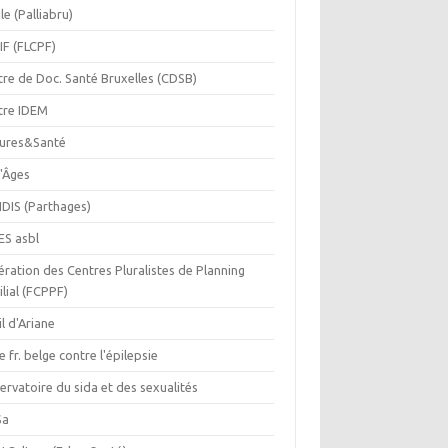
le (Palliabru)
IF (FLCPF)
tre de Doc. Santé Bruxelles (CDSB)
tre IDEM
tures&Santé
r'Âges
IDIS (Parthages)
ES asbl
ration des Centres Pluralistes de Planning
lial (FCPPF)
il d'Ariane
e fr. belge contre l'épilepsie
rvatoire du sida et des sexualités
Sa