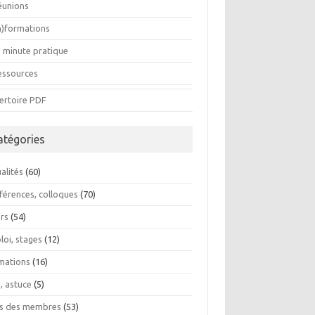
éunions
In)formations
a minute pratique
essources
ertoire PDF
atégories
alités
(60)
férences, colloques
(70)
ers
(54)
loi, stages
(12)
mations
(16)
, astuce
(5)
os des membres
(53)