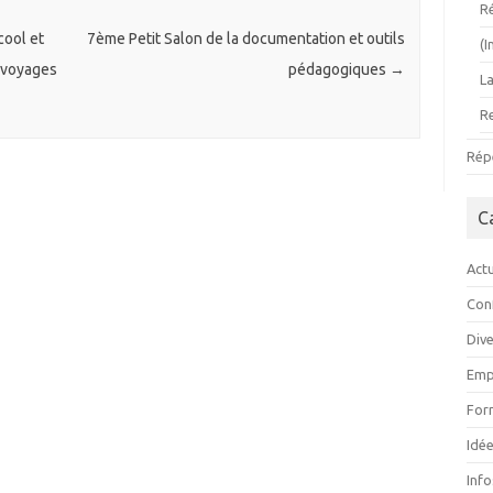
R
cool et
7ème Petit Salon de la documentation et outils
(
 voyages
pédagogiques
→
L
R
Rép
C
Actu
Con
Div
Emp
For
Idée
Inf