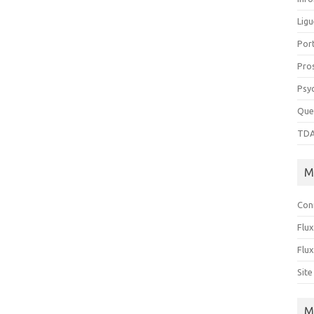
Ligu
Port
Pro
Psy
Que
TDA
M
Con
Flux
Flu
Sit
M