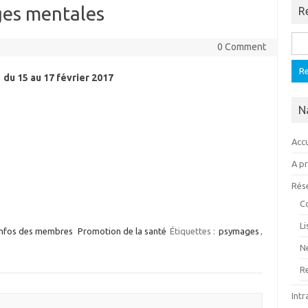
ges mentales
R
Rech
0 Comment
du 15 au 17 février 2017
N
Accu
A p
Rés
C
L
Infos des membres
Promotion de la santé
Étiquettes :
psymages
,
N
R
Intr