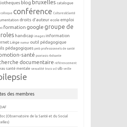
bruxelles
blog
liotheques
catalogue
conférence
colloque
Cultures&Santé
droits d'auteur
emploi
umentation
ecole
groupe de
google
formation
nt
roles
handicap
information
images
ernet
outil pédagogique
Liège
namur
ils pédagogiques
pmb
professionnels de santé
omotion-santé
psoriasis
rbdsante
cherche documentaire
référencement
eau
santé mentale
ulb
sexualité
trucs
ucl
veille
pilepsie
ites des membres
DAF
oc (Observatoire de la Santé et du Social
elles)