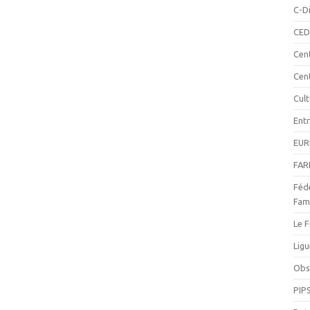
C-Di
CED
Cen
Cen
Cul
Ent
EUR
FAR
Fédé
Fami
Le F
Ligu
Obse
PIP