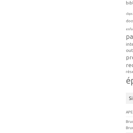
bib
cbps
doc
enfa
pa
int
out
pr
re
rés
é
S
APE
Brud
Brux