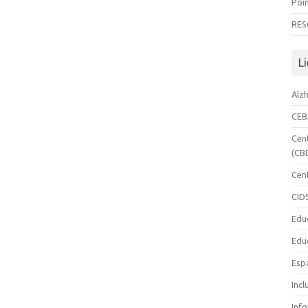
Poin
RES
Li
Alz
CE
Cen
(CB
Cen
CID
Edu
Edu
Esp
Incl
Inf