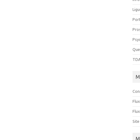
Ligu
Port
Pro
Psy
Que
TDA
M
Con
Flux
Flu
Sit
M