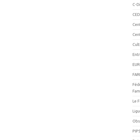
C-Di
CED
Cen
Cen
Cul
Ent
EUR
FAR
Fédé
Fami
Le F
Ligu
Obse
PIP