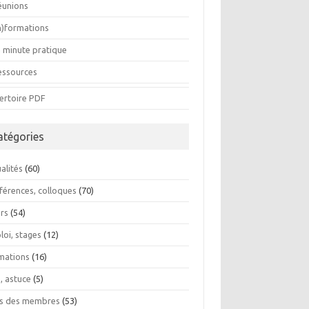
éunions
In)formations
a minute pratique
essources
ertoire PDF
atégories
alités
(60)
férences, colloques
(70)
ers
(54)
loi, stages
(12)
mations
(16)
, astuce
(5)
os des membres
(53)