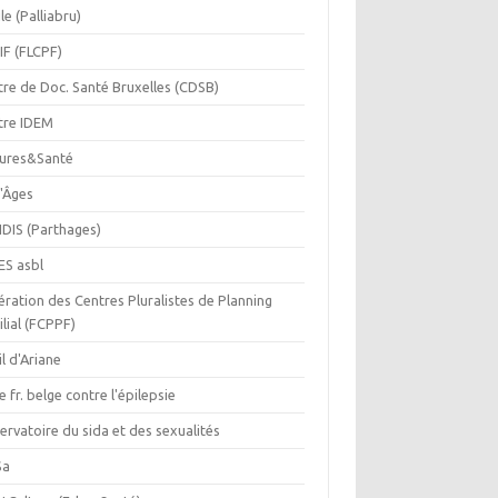
le (Palliabru)
IF (FLCPF)
tre de Doc. Santé Bruxelles (CDSB)
tre IDEM
tures&Santé
r'Âges
IDIS (Parthages)
ES asbl
ration des Centres Pluralistes de Planning
lial (FCPPF)
il d'Ariane
e fr. belge contre l'épilepsie
rvatoire du sida et des sexualités
Sa