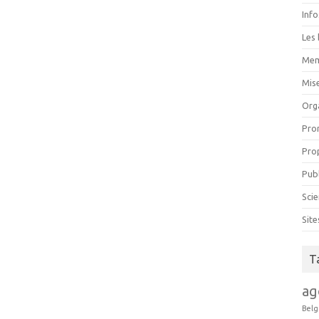
Inf
Les 
Mem
Mise
Org
Pro
Pro
Pub
Scie
Sit
T
ag
Belg