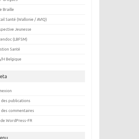
e Braille
ail Santé (Wallonie / AVIQ)
spective Jeunesse
cendoc (LBFSM)
stion Santé
/H Belgique
eta
nexion
 des publications
x des commentaires
e de WordPress-FR
enu