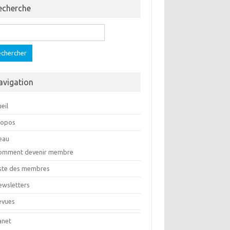
echerche
ercher :
avigation
eil
ropos
eau
omment devenir membre
iste des membres
ewsletters
evues
anet