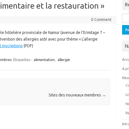
limentaire et la restauration »
R
Rech
0 Comment
le hôtelière provinciale de Namur (avenue de l’Ermitage 7 –
vention des allergies asbl avec pour thème « L’allergie
 inscriptions
(PDF)
N
Accu
membres
Étiquettes :
alimentation
,
allergie
A p
Rés
C
L
Sites des nouveaux membres
→
N
R
Intr