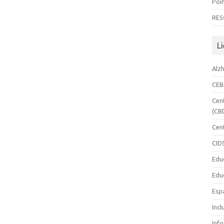
Poin
RES
Li
Alz
CE
Cen
(CB
Cen
CID
Edu
Edu
Esp
Incl
Inf