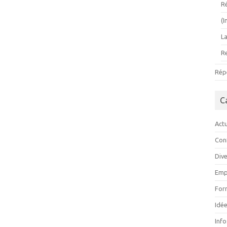
R
(
L
R
Rép
C
Actu
Con
Div
Emp
For
Idée
Inf