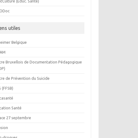
tCulture (Educ. Santé)
ODoc
ens utiles
heimer Belgique
BAM
tre Bruxellois de Documentation Pédagogique
DP)
tre de Prévention du Suicide
S (FFSB)
casanté
cation Santé
ace 27 septembre
usion
or-drogues