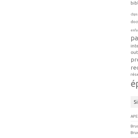
bib
cbps
doc
enfa
pa
int
out
pr
re
rés
é
S
APE
Brud
Brux