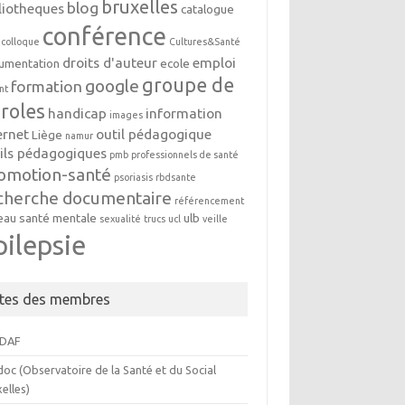
bruxelles
blog
liotheques
catalogue
conférence
colloque
Cultures&Santé
droits d'auteur
emploi
umentation
ecole
groupe de
google
formation
nt
roles
handicap
information
images
ernet
outil pédagogique
Liège
namur
ils pédagogiques
pmb
professionnels de santé
omotion-santé
psoriasis
rbdsante
cherche documentaire
référencement
eau
santé mentale
ulb
sexualité
trucs
ucl
veille
pilepsie
ites des membres
DAF
oc (Observatoire de la Santé et du Social
elles)