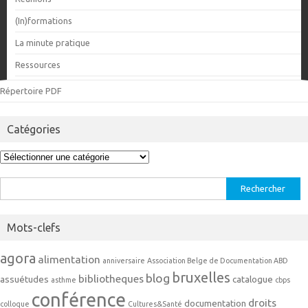
(In)formations
La minute pratique
Ressources
Répertoire PDF
Catégories
Catégories
Rechercher :
Mots-clefs
agora
alimentation
anniversaire
Association Belge de Documentation ABD
bruxelles
blog
bibliotheques
assuétudes
catalogue
asthme
cbps
conférence
droits
documentation
colloque
Cultures&Santé