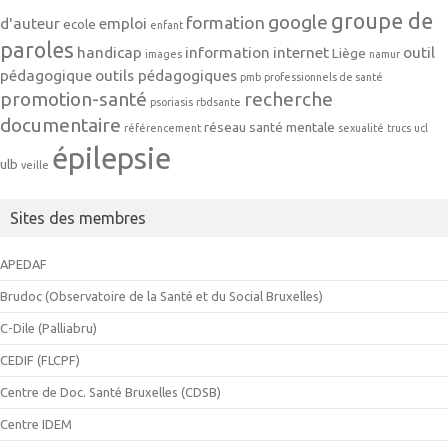
groupe de
google
formation
d'auteur
emploi
ecole
enfant
paroles
handicap
information
internet
outil
Liège
images
namur
pédagogique
outils pédagogiques
pmb
professionnels de santé
promotion-santé
recherche
psoriasis
rbdsante
documentaire
réseau
santé mentale
référencement
sexualité
trucs
ucl
épilepsie
ulb
veille
Sites des membres
APEDAF
Brudoc (Observatoire de la Santé et du Social Bruxelles)
C-Dile (Palliabru)
CEDIF (FLCPF)
Centre de Doc. Santé Bruxelles (CDSB)
Centre IDEM