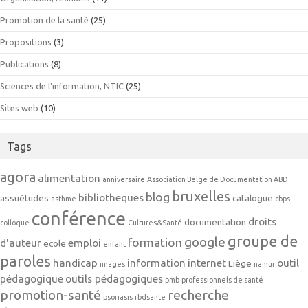
Promotion de la santé
(25)
Propositions
(3)
Publications
(8)
Sciences de l'information, NTIC
(25)
Sites web
(10)
Tags
agora
alimentation
anniversaire
Association Belge de Documentation ABD
bruxelles
blog
bibliotheques
assuétudes
catalogue
asthme
cbps
conférence
droits
documentation
colloque
Cultures&Santé
groupe de
google
formation
d'auteur
emploi
ecole
enfant
paroles
handicap
information
internet
outil
Liège
images
namur
pédagogique
outils pédagogiques
pmb
professionnels de santé
promotion-santé
recherche
psoriasis
rbdsante